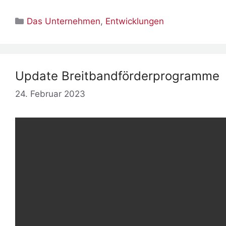
Kategorien
Das Unternehmen
,
Entwicklungen
Update Breitbandförderprogramme
24. Februar 2023