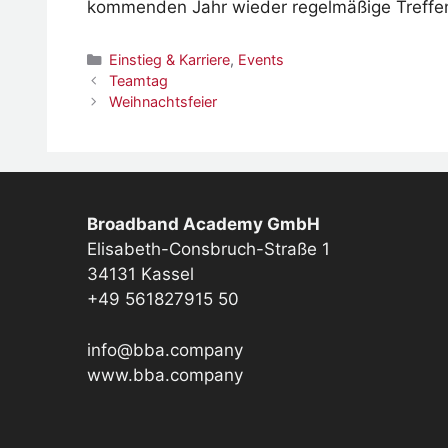
kommenden Jahr wieder regelmäßige Treffen 
Kategorien
Einstieg & Karriere
,
Events
Teamtag
Weihnachtsfeier
Broadband Academy GmbH
Elisabeth-Consbruch-Straße 1
34131 Kassel
+49 561827915 50
info@bba.company
www.bba.company